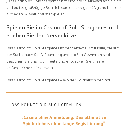
„Das Casino of Gold Stargames hat eine große Auswahl an Spielen
und bietet großzügige Boni. Ich spiele hier regelmäßig und bin sehr
zufrieden.“ – MartinMusterSpieler
Spielen Sie im Casino of Gold Stargames und
erleben Sie den Nervenkitzel
Das Casino of Gold Stargames ist der perfekte Ort für alle, die auf
der Suche nach Spaß, Spannung und großen Gewinnen sind.
Besuchen Sie uns noch heute und entdecken Sie unsere
umfangreiche Spielauswahl.
Das Casino of Gold Stargames – wo der Goldrausch beginnt!
DAS KÖNNTE DIR AUCH GEFALLEN
„Casino ohne Anmeldung: Das ultimative
Spielerlebnis ohne lange Registrierung“