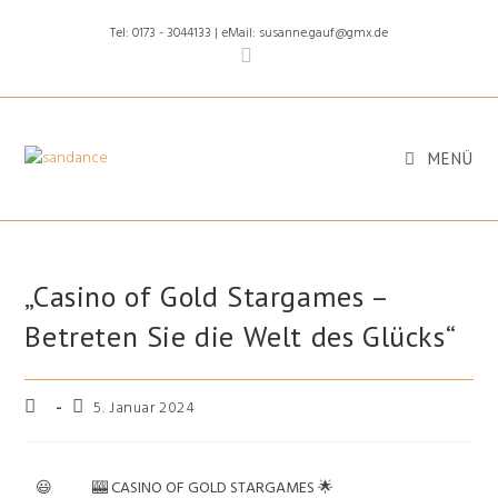
Zum
Tel: 0173 - 3044133 | eMail: susanne.gauf@gmx.de
Inhalt
springen
MENÜ
„Casino of Gold Stargames –
Betreten Sie die Welt des Glücks“
Beitrags-
Beitrag
5. Januar 2024
Autor:
veröffentlicht:
😃
🎰 CASINO OF GOLD STARGAMES 🌟