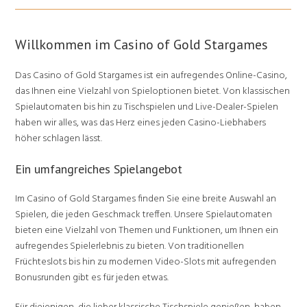
Willkommen im Casino of Gold Stargames
Das Casino of Gold Stargames ist ein aufregendes Online-Casino,
das Ihnen eine Vielzahl von Spieloptionen bietet. Von klassischen
Spielautomaten bis hin zu Tischspielen und Live-Dealer-Spielen
haben wir alles, was das Herz eines jeden Casino-Liebhabers
höher schlagen lässt.
Ein umfangreiches Spielangebot
Im Casino of Gold Stargames finden Sie eine breite Auswahl an
Spielen, die jeden Geschmack treffen. Unsere Spielautomaten
bieten eine Vielzahl von Themen und Funktionen, um Ihnen ein
aufregendes Spielerlebnis zu bieten. Von traditionellen
Früchteslots bis hin zu modernen Video-Slots mit aufregenden
Bonusrunden gibt es für jeden etwas.