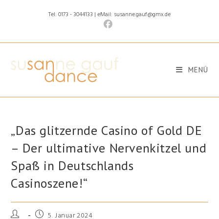
Zum
Tel: 0173 - 3044133 | eMail: susanne.gauf@gmx.de
Inhalt
springen
MENÜ
„Das glitzernde Casino of Gold DE
– Der ultimative Nervenkitzel und
Spaß in Deutschlands
Casinoszene!“
Beitrags-
Beitrag
5. Januar 2024