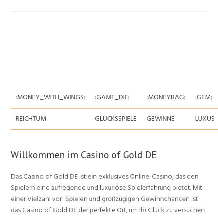
Autor:
veröffentlicht:
:MONEY_WITH_WINGS:
:GAME_DIE:
:MONEYBAG:
:GEM:
REICHTUM
GLÜCKSSPIELE
GEWINNE
LUXUS
Willkommen im Casino of Gold DE
Das Casino of Gold DE ist ein exklusives Online-Casino, das den
Spielern eine aufregende und luxuriöse Spielerfahrung bietet. Mit
einer Vielzahl von Spielen und großzügigen Gewinnchancen ist
das Casino of Gold DE der perfekte Ort, um Ihr Glück zu versuchen