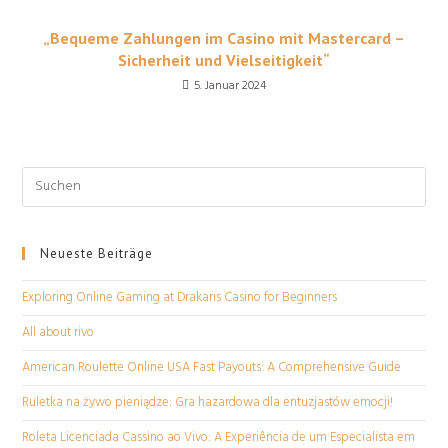
„Bequeme Zahlungen im Casino mit Mastercard –
Sicherheit und Vielseitigkeit“
5. Januar 2024
Pre
Esc
to
clo
Neueste Beiträge
the
sea
Exploring Online Gaming at Drakaris Casino for Beginners
pane
All about rivo
American Roulette Online USA Fast Payouts: A Comprehensive Guide
Ruletka na żywo pieniądze: Gra hazardowa dla entuzjastów emocji!
Roleta Licenciada Cassino ao Vivo: A Experiência de um Especialista em