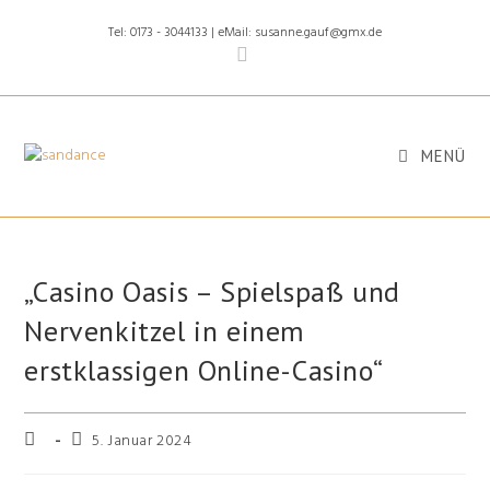
Zum
Tel: 0173 - 3044133 | eMail: susanne.gauf@gmx.de
Inhalt
springen
MENÜ
„Casino Oasis – Spielspaß und
Nervenkitzel in einem
erstklassigen Online-Casino“
Beitrags-
Beitrag
5. Januar 2024
Autor:
veröffentlicht: