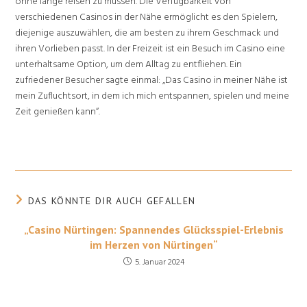
ohne lange reisen zu müssen. Die Verfügbarkeit von
verschiedenen Casinos in der Nähe ermöglicht es den Spielern,
diejenige auszuwählen, die am besten zu ihrem Geschmack und
ihren Vorlieben passt. In der Freizeit ist ein Besuch im Casino eine
unterhaltsame Option, um dem Alltag zu entfliehen. Ein
zufriedener Besucher sagte einmal: „Das Casino in meiner Nähe ist
mein Zufluchtsort, in dem ich mich entspannen, spielen und meine
Zeit genießen kann“.
DAS KÖNNTE DIR AUCH GEFALLEN
„Casino Nürtingen: Spannendes Glücksspiel-Erlebnis
im Herzen von Nürtingen“
5. Januar 2024