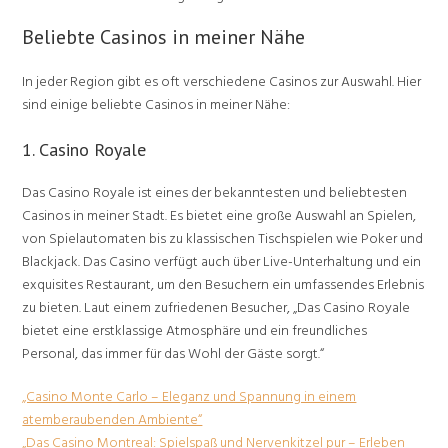
Beliebte Casinos in meiner Nähe
In jeder Region gibt es oft verschiedene Casinos zur Auswahl. Hier
sind einige beliebte Casinos in meiner Nähe:
1. Casino Royale
Das Casino Royale ist eines der bekanntesten und beliebtesten
Casinos in meiner Stadt. Es bietet eine große Auswahl an Spielen,
von Spielautomaten bis zu klassischen Tischspielen wie Poker und
Blackjack. Das Casino verfügt auch über Live-Unterhaltung und ein
exquisites Restaurant, um den Besuchern ein umfassendes Erlebnis
zu bieten. Laut einem zufriedenen Besucher, „Das Casino Royale
bietet eine erstklassige Atmosphäre und ein freundliches
Personal, das immer für das Wohl der Gäste sorgt.“
„Casino Monte Carlo – Eleganz und Spannung in einem
atemberaubenden Ambiente“
„Das Casino Montreal: Spielspaß und Nervenkitzel pur – Erleben