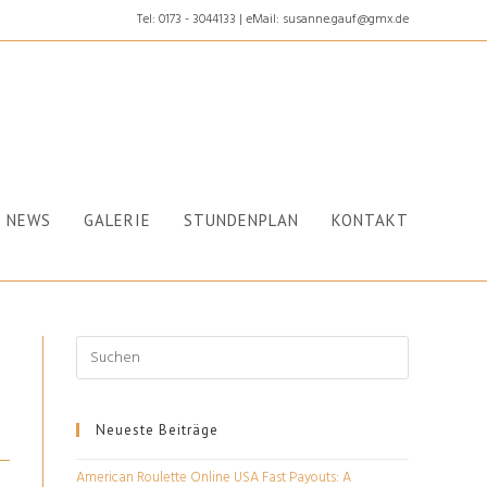
Tel: 0173 - 3044133 | eMail: susanne.gauf@gmx.de
NEWS
GALERIE
STUNDENPLAN
KONTAKT
Press
Escape
to
close
Neueste Beiträge
the
search
American Roulette Online USA Fast Payouts: A