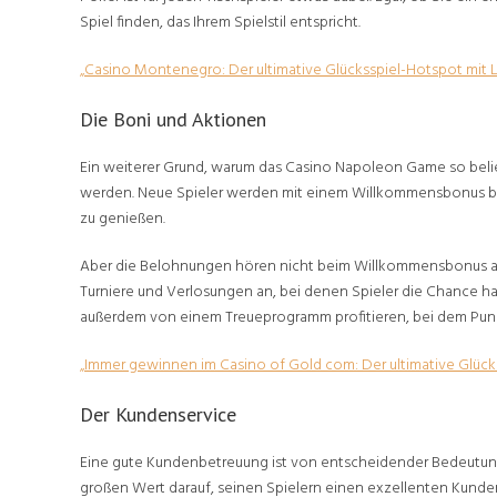
Spiel finden, das Ihrem Spielstil entspricht.
„Casino Montenegro: Der ultimative Glücksspiel-Hotspot mit 
Die Boni und Aktionen
Ein weiterer Grund, warum das Casino Napoleon Game so belie
werden. Neue Spieler werden mit einem Willkommensbonus begr
zu genießen.
Aber die Belohnungen hören nicht beim Willkommensbonus au
Turniere und Verlosungen an, bei denen Spieler die Chance ha
außerdem von einem Treueprogramm profitieren, bei dem Pun
„Immer gewinnen im Casino of Gold com: Der ultimative Glücks
Der Kundenservice
Eine gute Kundenbetreuung ist von entscheidender Bedeutung 
großen Wert darauf, seinen Spielern einen exzellenten Kunden