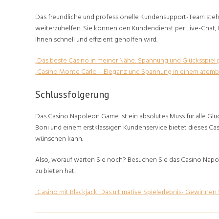
Das freundliche und professionelle Kundensupport-Team steh
weiterzuhelfen. Sie können den Kundendienst per Live-Chat, E
Ihnen schnell und effizient geholfen wird.
„Das beste Casino in meiner Nähe: Spannung und Glücksspiel pu
„Casino Monte Carlo – Eleganz und Spannung in einem atem
Schlussfolgerung
Das Casino Napoleon Game ist ein absolutes Muss für alle Glü
Boni und einem erstklassigen Kundenservice bietet dieses Casi
wünschen kann.
Also, worauf warten Sie noch? Besuchen Sie das Casino Nap
zu bieten hat!
„Casino mit Blackjack: Das ultimative Spielerlebnis- Gewinnen