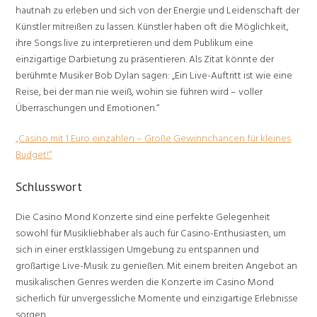
hautnah zu erleben und sich von der Energie und Leidenschaft der
Künstler mitreißen zu lassen. Künstler haben oft die Möglichkeit,
ihre Songs live zu interpretieren und dem Publikum eine
einzigartige Darbietung zu präsentieren. Als Zitat könnte der
berühmte Musiker Bob Dylan sagen: „Ein Live-Auftritt ist wie eine
Reise, bei der man nie weiß, wohin sie führen wird – voller
Überraschungen und Emotionen.“
„Casino mit 1 Euro einzahlen – Große Gewinnchancen für kleines
Budget!“
Schlusswort
Die Casino Mond Konzerte sind eine perfekte Gelegenheit
sowohl für Musikliebhaber als auch für Casino-Enthusiasten, um
sich in einer erstklassigen Umgebung zu entspannen und
großartige Live-Musik zu genießen. Mit einem breiten Angebot an
musikalischen Genres werden die Konzerte im Casino Mond
sicherlich für unvergessliche Momente und einzigartige Erlebnisse
sorgen.