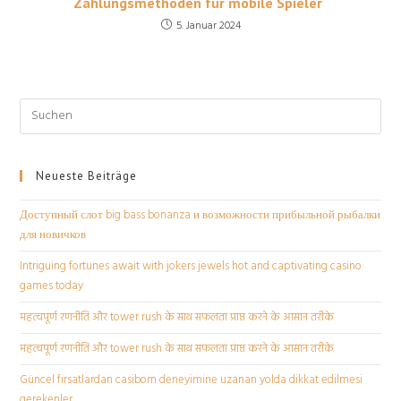
Zahlungsmethoden für mobile Spieler“
5. Januar 2024
Pre
Esc
to
clo
Neueste Beiträge
the
sea
Доступный слот big bass bonanza и возможности прибыльной рыбалки
pane
для новичков
Intriguing fortunes await with jokers jewels hot and captivating casino
games today
महत्वपूर्ण रणनीति और tower rush के साथ सफलता प्राप्त करने के आसान तरीके
महत्वपूर्ण रणनीति और tower rush के साथ सफलता प्राप्त करने के आसान तरीके
Güncel fırsatlardan casibom deneyimine uzanan yolda dikkat edilmesi
gerekenler