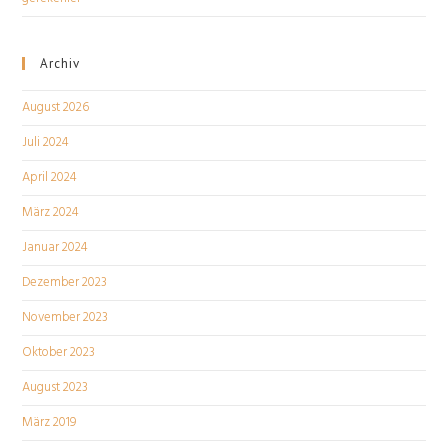
Archiv
August 2026
Juli 2024
April 2024
März 2024
Januar 2024
Dezember 2023
November 2023
Oktober 2023
August 2023
März 2019