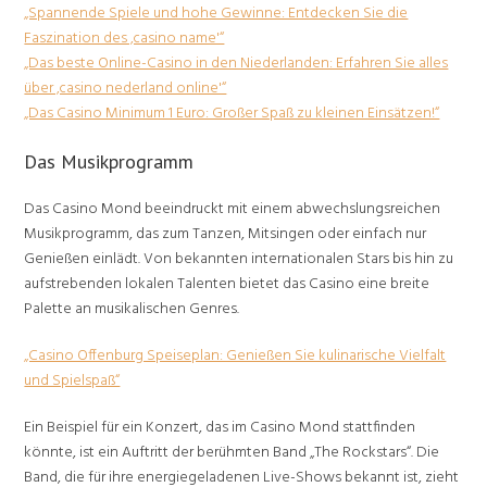
„Spannende Spiele und hohe Gewinne: Entdecken Sie die
Faszination des ‚casino name'“
„Das beste Online-Casino in den Niederlanden: Erfahren Sie alles
über ‚casino nederland online'“
„Das Casino Minimum 1 Euro: Großer Spaß zu kleinen Einsätzen!“
Das Musikprogramm
Das Casino Mond beeindruckt mit einem abwechslungsreichen
Musikprogramm, das zum Tanzen, Mitsingen oder einfach nur
Genießen einlädt. Von bekannten internationalen Stars bis hin zu
aufstrebenden lokalen Talenten bietet das Casino eine breite
Palette an musikalischen Genres.
„Casino Offenburg Speiseplan: Genießen Sie kulinarische Vielfalt
und Spielspaß“
Ein Beispiel für ein Konzert, das im Casino Mond stattfinden
könnte, ist ein Auftritt der berühmten Band „The Rockstars“. Die
Band, die für ihre energiegeladenen Live-Shows bekannt ist, zieht