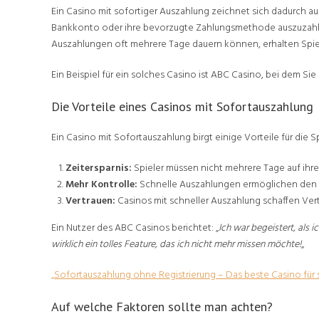
Ein Casino mit sofortiger Auszahlung zeichnet sich dadurch a
Bankkonto oder ihre bevorzugte Zahlungsmethode auszuzahl
Auszahlungen oft mehrere Tage dauern können, erhalten Spiele
Ein Beispiel für ein solches Casino ist ABC Casino, bei dem S
Die Vorteile eines Casinos mit Sofortauszahlung
Ein Casino mit Sofortauszahlung birgt einige Vorteile für die Sp
Zeitersparnis:
Spieler müssen nicht mehrere Tage auf ih
Mehr Kontrolle:
Schnelle Auszahlungen ermöglichen den S
Vertrauen:
Casinos mit schneller Auszahlung schaffen Vertr
Ein Nutzer des ABC Casinos berichtet: „
Ich war begeistert, als
wirklich ein tolles Feature, das ich nicht mehr missen möchte!
„
„Sofortauszahlung ohne Registrierung – Das beste Casino für
Auf welche Faktoren sollte man achten?