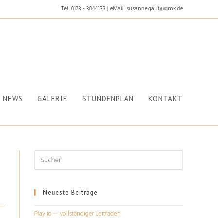
Tel: 0173 - 3044133 | eMail: susanne.gauf@gmx.de
NEWS
GALERIE
STUNDENPLAN
KONTAKT
Press
Escape
to
close
Neueste Beiträge
the
search
Play io — vollständiger Leitfaden