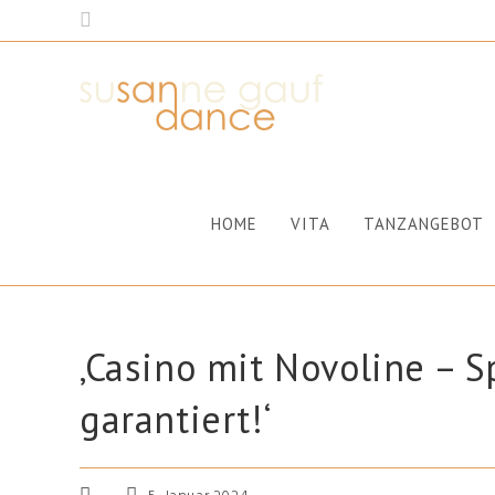
Zum
Inhalt
springen
HOME
VITA
TANZANGEBOT
‚Casino mit Novoline – 
garantiert!‘
Beitrags-
Beitrag