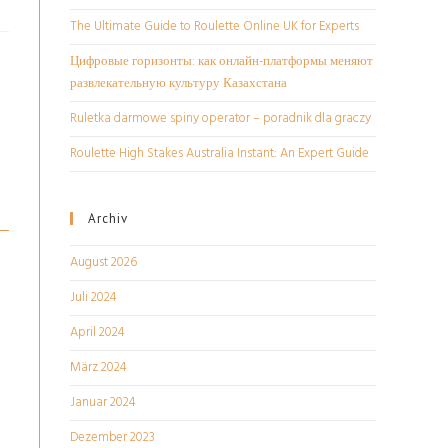
panel.
The Ultimate Guide to Roulette Online UK for Experts
Цифровые горизонты: как онлайн-платформы меняют
развлекательную культуру Казахстана
Ruletka darmowe spiny operator – poradnik dla graczy
Roulette High Stakes Australia Instant: An Expert Guide
Archiv
August 2026
Juli 2024
April 2024
März 2024
Januar 2024
Dezember 2023