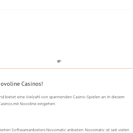
💸
ovoline Casinos!
nd bietet eine Vielzahl von spannenden Casino-Spielen an. In diesem
 Casinos mit Novoline eingehen.
ierten Softwareanbieters Novomatic anbieten. Novomatic ist seit vielen