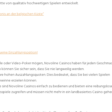
lette von qualitativ hochwertigen Spielen entwickelt.
bnis an der belgischen Küste“
queme Einzahlungsoption!
iele oder Video-Poker mögen, Novoline Casinos haben für jeden Geschma
können Sie sicher sein, dass Sie nie langweilig werden.
hre hohen Auszahlungsquoten. Dies bedeutet, dass Sie bei vielen Spielen
winne erzielen können.
sind Novoline Casinos einfach zu bedienen und bieten eine reibungslos
ngsspiele zugreifen und müssen nicht mehr in ein landbasiertes Casino gehe