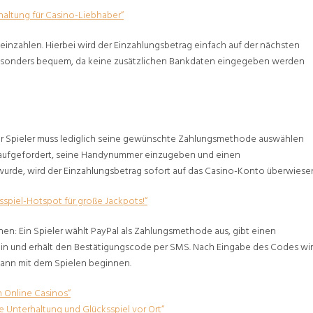
altung für Casino-Liebhaber“
nzahlen. Hierbei wird der Einzahlungsbetrag einfach auf der nächsten
besonders bequem, da keine zusätzlichen Bankdaten eingegeben werden
?
 Der Spieler muss lediglich seine gewünschte Zahlungsmethode auswählen
 aufgefordert, seine Handynummer einzugeben und einen
urde, wird der Einzahlungsbetrag sofort auf das Casino-Konto überwiese
spiel-Hotspot für große Jackpots!“
ehen: Ein Spieler wählt PayPal als Zahlungsmethode aus, gibt einen
ein und erhält den Bestätigungscode per SMS. Nach Eingabe des Codes wi
kann mit dem Spielen beginnen.
n Online Casinos“
Unterhaltung und Glücksspiel vor Ort“