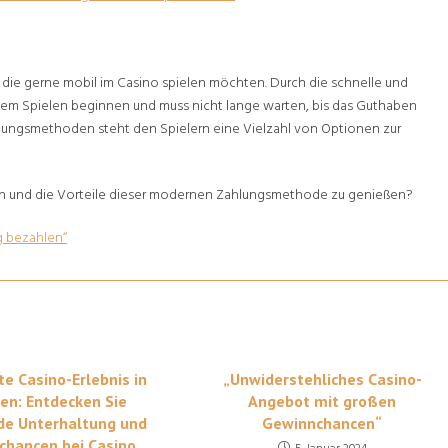
r, die gerne mobil im Casino spielen möchten. Durch die schnelle und
em Spielen beginnen und muss nicht lange warten, bis das Guthaben
lungsmethoden steht den Spielern eine Vielzahl von Optionen zur
en und die Vorteile dieser modernen Zahlungsmethode zu genießen?
g bezahlen“
e Casino-Erlebnis in
„Unwiderstehliches Casino-
en: Entdecken Sie
Angebot mit großen
e Unterhaltung und
Gewinnchancen“
chancen bei Casino