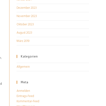
Dezember 2023
November 2023
Oktober 2023
August 2023
März 2019
Kategorien
n.
Allgemein
Meta
rd
Anmelden
Eintrags-Feed
Kommentar-Feed