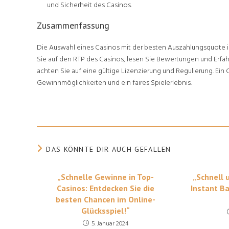
und Sicherheit des Casinos.
Zusammenfassung
Die Auswahl eines Casinos mit der besten Auszahlungsquote i
Sie auf den RTP des Casinos, lesen Sie Bewertungen und Erfah
achten Sie auf eine gültige Lizenzierung und Regulierung. Ei
Gewinnmöglichkeiten und ein faires Spielerlebnis.
DAS KÖNNTE DIR AUCH GEFALLEN
„Schnelle Gewinne in Top-
„Schnell 
Casinos: Entdecken Sie die
Instant B
besten Chancen im Online-
Glücksspiel!“
5. Januar 2024