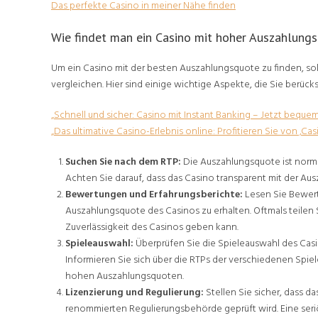
Das perfekte Casino in meiner Nähe finden
Wie findet man ein Casino mit hoher Auszahlung
Um ein Casino mit der besten Auszahlungsquote zu finden, so
vergleichen. Hier sind einige wichtige Aspekte, die Sie berücks
„Schnell und sicher: Casino mit Instant Banking – Jetzt bequem
„Das ultimative Casino-Erlebnis online: Profitieren Sie von ‚Ca
Suchen Sie nach dem RTP:
Die Auszahlungsquote ist norma
Achten Sie darauf, dass das Casino transparent mit der Au
Bewertungen und Erfahrungsberichte:
Lesen Sie Bewert
Auszahlungsquote des Casinos zu erhalten. Oftmals teilen 
Zuverlässigkeit des Casinos geben kann.
Spieleauswahl:
Überprüfen Sie die Spieleauswahl des Casi
Informieren Sie sich über die RTPs der verschiedenen Spiel
hohen Auszahlungsquoten.
Lizenzierung und Regulierung:
Stellen Sie sicher, dass d
renommierten Regulierungsbehörde geprüft wird. Eine seriös