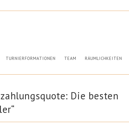
TURNIERFORMATIONEN
TEAM
RÄUMLICHKEITEN
szahlungsquote: Die besten
ler“