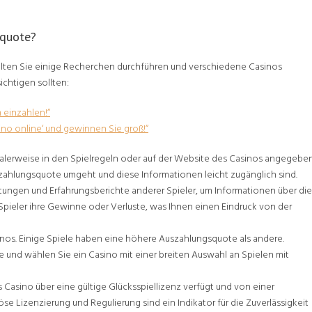
squote?
llten Sie einige Recherchen durchführen und verschiedene Casinos
ichtigen sollten:
 einzahlen!“
sino online‘ und gewinnen Sie groß!“
lerweise in den Spielregeln oder auf der Website des Casinos angegeben
szahlungsquote umgeht und diese Informationen leicht zugänglich sind.
ungen und Erfahrungsberichte anderer Spieler, um Informationen über die
Spieler ihre Gewinne oder Verluste, was Ihnen einen Eindruck von der
nos. Einige Spiele haben eine höhere Auszahlungsquote als andere.
e und wählen Sie ein Casino mit einer breiten Auswahl an Spielen mit
as Casino über eine gültige Glücksspiellizenz verfügt und von einer
e Lizenzierung und Regulierung sind ein Indikator für die Zuverlässigkeit