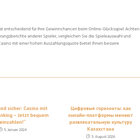
st entscheidend für Ihre Gewinnchancen beim Online-Glücksspiel. Achten
rungsberichte anderer Spieler, vergleichen Sie die Spieleauswahl und
n Casino mit einer hohen Auszahlungsquote bietet Ihnen bessere
und sicher: Casino mit
Цифровые горизонты: как
anking – Jetzt bequem
онлайн-платформы меняют
einzahlen!“
развлекательную культуру
Казахстана
5. Januar 2024
5. August 2026