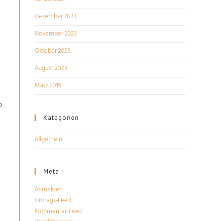
Dezember 2023
November 2023
Oktober 2023
August 2023
März 2019
o
Kategorien
Allgemein
Meta
Anmelden
Eintrags-Feed
Kommentar-Feed