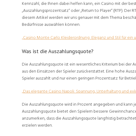
Kennzahl, die Ihnen dabei helfen kann, ein Casino mit der be
„Auszahlungsprozentsatz“ oder „Return to Player“ (RTP). Der RTP
diesem Artikel werden wir uns genauer mit dem Thema beschäft
Bedürfnisse auswählen können.
„Casino Monte Carlo Kleiderordnung: Eleganz und Stil für ein 
Was ist die Auszahlungsquote?
Die Auszahlungsquote ist ein wesentliches Kriterium bei der Au
aus den Einsätzen der Spieler zurückerstattet. Eine hohe Ausz
Spieler auszahlt und nur einen geringen Prozentsatz für Betr
„Das elegante Casino Napoli: Spannung, Unterhaltung und ex
Die Auszahlungsquote wird in Prozent angegeben und kann je n
Auszahlungsquote bietet den Spielern bessere Gewinnchancen,
anzumerken, dass die Auszahlungsquote langfristig betrachte
erzielen werden.