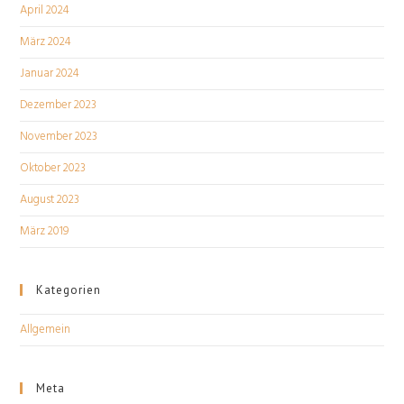
April 2024
März 2024
Januar 2024
Dezember 2023
November 2023
Oktober 2023
August 2023
März 2019
Kategorien
Allgemein
Meta