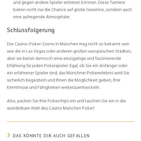
und gegen andere Spieler antreten können. Diese Turniere
bieten nicht nur die Chance auf große Gewinne, sondern auch
eine aufregende Atmosphäre.
Schlussfolgerung
Die Casino-Poker-Szene in München mag nicht so bekannt sein
wie die in Las Vegas oder anderen großen europäischen Städten,
aber sie bietet dennoch eine einzigartige und faszinierende
Erfahrung für jeden Pokerspieler. Egal, ob Sie ein Anfänger oder
ein erfahrener Spieler sind, das Münchner Pokererlebnis wird Sie
sicherlich begeistern und Ihnen die Möglichkeit geben, Ihre
Kenntnisse und Fähigkeiten weiterzuentwickeln.
Also, packen Sie Ihre Pokerchips ein und tauchen Sie ein in die
wunderbare Welt des Casino München Poker!
DAS KÖNNTE DIR AUCH GEFALLEN