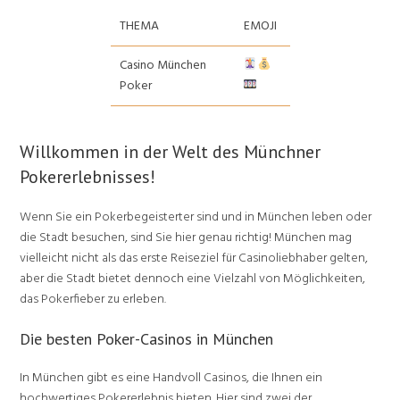
THEMA
EMOJI
Casino München
Poker
Willkommen in der Welt des Münchner
Pokererlebnisses!
Wenn Sie ein Pokerbegeisterter sind und in München leben oder
die Stadt besuchen, sind Sie hier genau richtig! München mag
vielleicht nicht als das erste Reiseziel für Casinoliebhaber gelten,
aber die Stadt bietet dennoch eine Vielzahl von Möglichkeiten,
das Pokerfieber zu erleben.
Die besten Poker-Casinos in München
In München gibt es eine Handvoll Casinos, die Ihnen ein
hochwertiges Pokererlebnis bieten. Hier sind zwei der