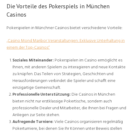
Die Vorteile des Pokerspiels in München
Casinos
Pokerspielen in Münchner Casinos bietet verschiedene Vorteile:
„Casino Mond Maribor Veranstaltungen: Exklusive Unterhaltung in
einem der Top-Casinos“
Soziales Miteinander:
Pokerspielen im Casino ermöglicht es
Ihnen, mit anderen Spielern zu interagieren und neue Kontakte
zu knüpfen. Das Teilen von Strategien, Geschichten und
Herausforderungen verbindet die Spieler und schafft eine
einzigartige Gemeinschaft.
Professionelle Unterstützung:
Die Casinos in München
bieten nicht nur erstklassige Pokertische, sondern auch
professionelle Dealer und Mitarbeiter, die Ihnen bei Fragen und
Anliegen zur Seite stehen.
Aufregende Turniere:
Viele Casinos organisieren regelmäßig
Pokerturniere, bei denen Sie Ihr Können unter Beweis stellen